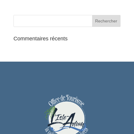
spectacle hybride mêlant musique et
lecture. » The News Times Events
Distribution
Mise en scène par Johanna Boyé
Images et Photos : Jules Faure – LGS
Commentaires récents
RÉSERVER
INFOS PRATIQUES
Tarif Plein : 30€ / Tarif Réduit (moins de 18
ans et étudiants sur présentation d’un
justificatif) : 18€
Billetterie : Office de Tourisme
Communautaire de L’Isle-Adam – 01 34 69
41 99 ou Weezevent
Information pratique : Ouvertures des
portes 30 minutes avant le spectacle.