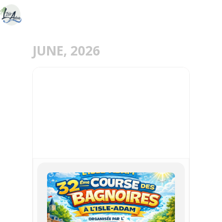
JUNE, 2026
28
JUN
LA COURSE DES
BAIGNOIRES REVIENT À
L’ISLE-ADAM