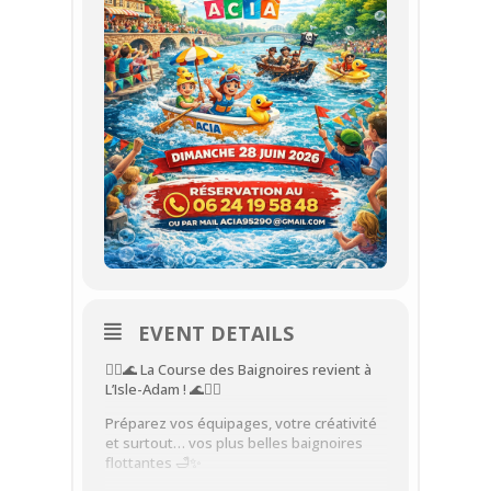
EVENT DETAILS
🚣‍♀️🌊 La Course des Baignoires revient à
L’Isle-Adam ! 🌊🚣‍♂️
Préparez vos équipages, votre créativité
et surtout… vos plus belles baignoires
flottantes 🛁✨