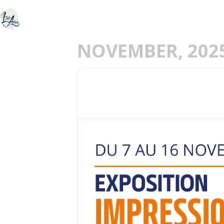
ACCUEIL
DÉCOU
E
NOVEMBER, 202
07
IMPRESSIONS VAL
16
NOV