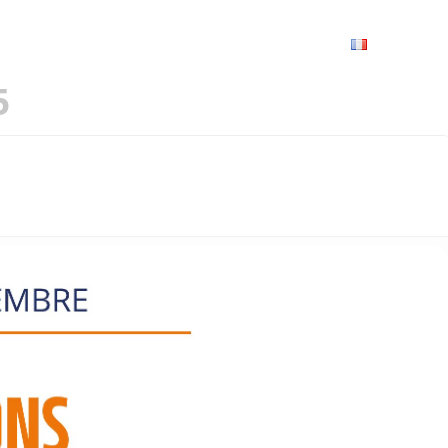
VRIR
À VOIR / À FAIRE
LES GRANDS RENDEZ-VOUS
SPACE GROUPES
ESPACE PRO
PRATIQUE
FRANÇAIS
5
DOISIENNES — AGATA PREYZNER