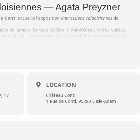
doisiennes — Agata Preyzner
u Conti
accueille l’exposition
Impressions valdoisiennes
de
ées de lumière, l’artiste célèbre le
Val-d’Oise
: forêts, vallées,
 et lieux de vie… Un territoire aux atmosphères changeantes qui
’hier et d’aujourd’hui. Ses toiles invitent à une promenade
d contemporain.
18h
— l’occasion de rencontrer l’artiste et de découvrir son
LOCATION
y) 17
Château Conti
e Conti, L’Isle-Adam
1 Rue de Conti, 95290 L'Isle-Adam
ontact@tourisme-isleadam.fr