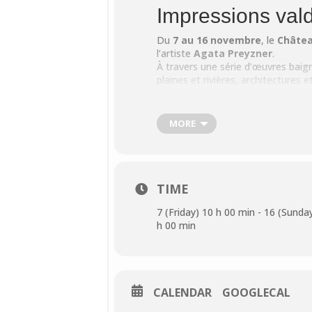
Impressions val
Du
7 au 16 novembre
, le
Châtea
l’artiste
Agata Preyzner
.
À travers une série d’œuvres baign
plaines et rivières, architectures
inspire peintres et photographes d
sensible, entre mémoire et regar
MORE
Vernissage :
jeudi 6 novembre à 
univers.
INFOS PRATIQUES
Dates :
7 → 16 novembre
TIME
7 (Friday) 10 h 00 min - 16 (Sunda
Lieu :
Château Conti,
1 rue d
h 00 min
Contact :
01 34 69 41 99 —
c
CALENDAR
GOOGLECAL