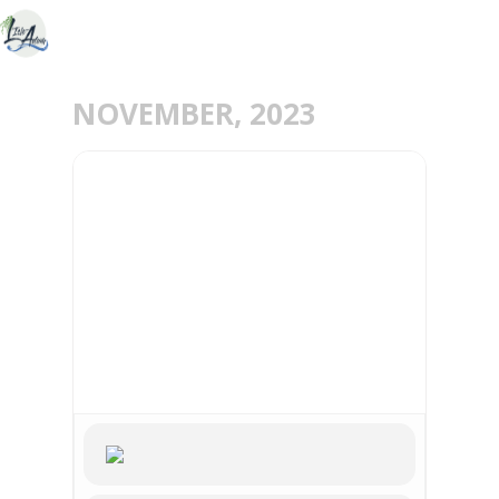
NOVEMBER, 2023
24
26
NOV
FESTIVAL DU COURT-
MÉTRAGE AU PAYS DE
GABIN : DU 24 AU 26
NOVEMBRE À L'ESPACE
RIVE GAUCHE !