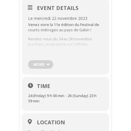
EVENT DETAILS
Le
mercredi
22
novembre
2023
Venez vivre la 11e édition du Festival de
courts-métrages au pays de Gabin !
Rendez-vous du 24 au 26 novembre
prochain, programme sur l’affiche
Infos et réservations sur
:
https://billetterie-meriel.mapado.com/
MORE
TIME
24 (Friday) 9 h 00 min - 26 (Sunday) 23 h
59 min
LOCATION