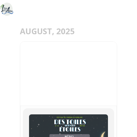
AUGUST, 2025
30
AUG
FESTIVAL DE CINÉMA EN
PLEIN AIR : DES TOILES
SOUS LES ÉTOILES -
MERIEL