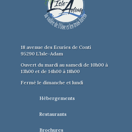
Vendredi 29 août – Méry-sur-Oise
(Parc du Château)
🕘
21h
–
Cocorico
Une comédie sur les secrets de
famille et les tests ADN, avec Christian
Clavier, Didier Bourdon et Marianne
Denicourt.
18 avenue des Ecuries de Conti
Samedi 30 août – Mériel (Parc du
95290 L’Isle-Adam
Château Blanc)
🕘
21h
–
Moi, Moche et Méchant 4
Ouvert du mardi au samedi de 10h00 à
Le retour tant attendu de Gru et ses
13h00 et de 14h00 à 18h00
Minions pour un cocktail d’humour et
d’aventures animées.
Fermé le dimanche et lundi
Hébergements
ℹ️ INFORMATIONS PRATIQUES
Entrée gratuite
Restaurants
Tout public
Brochures