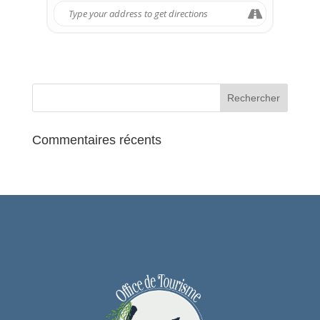
Mardi 26 août – L’Isle-Adam (La
Plage)
🕘
21h
–
Le Comte de Monte-Cristo
Nouvelle adaptation du chef-d’œuvre
d’Alexandre Dumas, entre vengeance
et rédemption, avec Pierre Niney dans
le rôle-titre.
Mercredi 27 août – Presles (Stade
André Thaveau)
🕘
21h
–
Les Trois Mousquetaires :
Commentaires récents
Milady
Suite spectaculaire du film de Martin
Bourboulon, avec Eva Green et
Vincent Cassel.
Jeudi 28 août – Villiers-Adam (Place
de la Mairie)
🕘
21h
–
Wonka
Une comédie musicale enchantée qui
retrace les origines du célèbre
chocolatier Willy Wonka.
Un film féérique, entre rêve, fantaisie
et gourmandise, à savourer en famille.