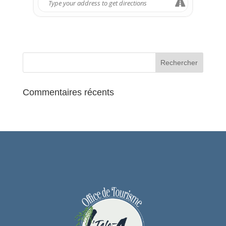
INFORMATIONS PRATIQUES
:
📍
Château Conti – 1 rue Conti, 95290
L’Isle-Adam
🕑
Horaires :
Lundi à vendredi
: 14h – 19h
Samedi et dimanche
: 11h – 19h
Commentaires récents
🚗
Accès
: Parking sur place – à 5
minutes à pied de la gare L’Isle-
Adam/Parmain
L’entrée est libre et gratuite. Venez
nombreux découvrir cette exposition où
la peinture rencontre la sculpture dans un
dialogue artistique tout en subtilité.