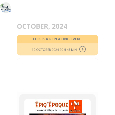
OCTOBER, 2024
THIS IS A REPEATING EVENT
12 OCTOBER 2024 20 H 45 MIN
11
OCT
EPIQ’EPOQUE