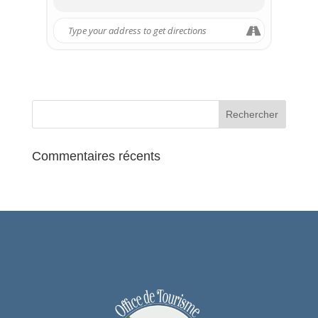
Live !
Humour, émotion et couleurs sont au
rendez-vous !
Distribution
Organisé par
La Troupe du CSL,
une
création collégiale
Mise en scène :
Sonia Muzard
Assistante mise en scène :
Opale Castan
Commentaires récents
Chorégraphe :
Emmanuelle Guélin
INFOS PRATIQUES
Tarif Plein : 20€ / Tarif Réduit sous
conditions : 15€
Billetterie :
Billetweb.fr (ouverture à partir de
septembre 2024)
Renseignements :
csl95290@orange.fr
ou
06 31 81 68 04