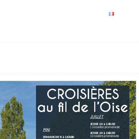
VRIR
À VOIR / À FAIRE
LES GRANDS RENDEZ-VOUS
SPACE GROUPES
ESPACE PRO
PRATIQUE
FRANÇAIS
ADE