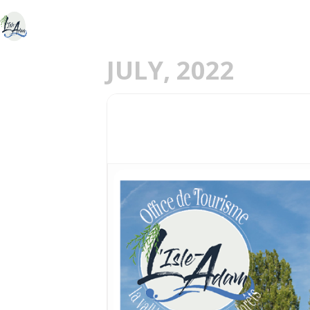
ACCUEIL
DÉCOU
E
JULY, 2022
30
CROISIÈRE PROMEN
JUL