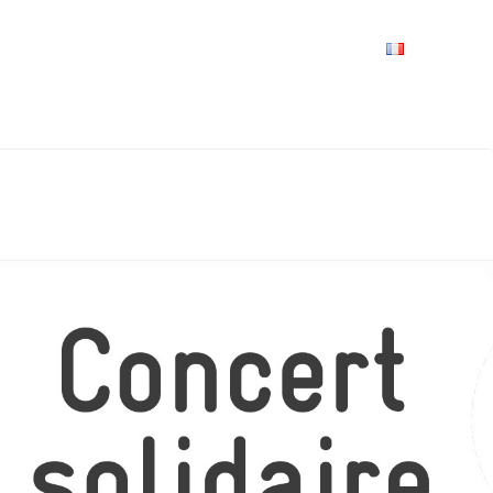
VRIR
À VOIR / À FAIRE
LES GRANDS RENDEZ-VOUS
SPACE GROUPES
ESPACE PRO
PRATIQUE
FRANÇAIS
 – SECOURS POPULAIRE