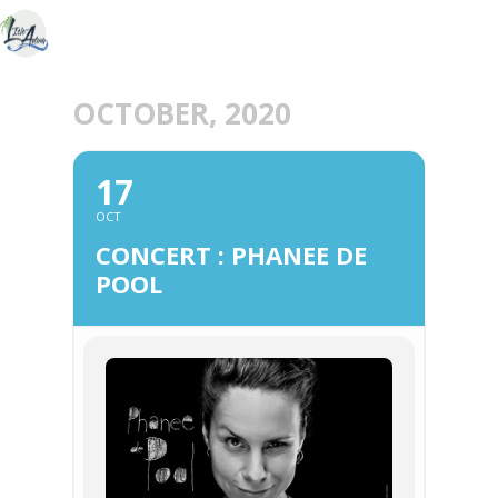
OCTOBER, 2020
17
OCT
CONCERT : PHANEE DE
POOL