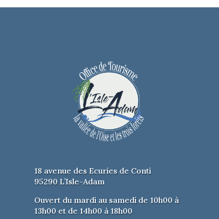
crinière), elle plante son regard dans le
vôtre et vit, chante, slame, scande,
interprète de façon presque viscérale ses
textes d’une intensité rare.
Samedi 17 octobre à 20h30. Tarif : 15€
Réduit : 10€ Abonnés : 10€
. Concert
debout.
18 avenue des Ecuries de Conti
95290 L’Isle-Adam
Ouvert du mardi au samedi de 10h00 à
13h00 et de 14h00 à 18h00