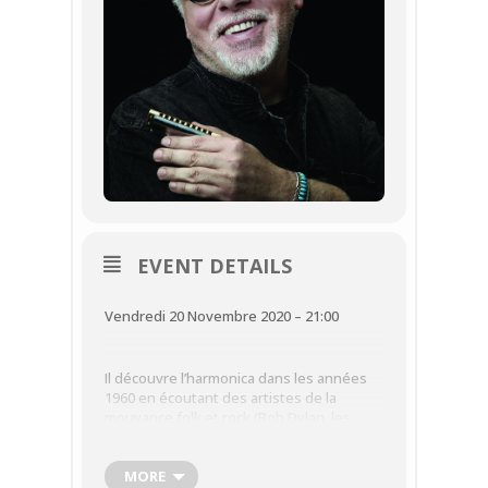
EVENT DETAILS
Vendredi 20 Novembre 2020 – 21:00
Il découvre l’harmonica dans les années
1960 en écoutant des artistes de la
mouvance folk et rock (Bob Dylan, les
Rolling Stones).
Un voyage aux États-Unis lui permet de
se confronter au blues américain et il se
MORE