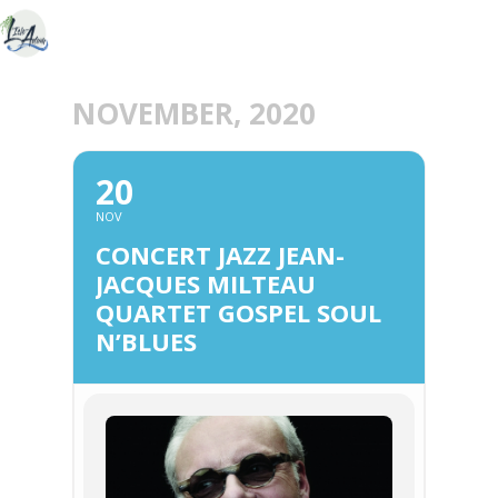
NOVEMBER, 2020
20
NOV
CONCERT JAZZ JEAN-
JACQUES MILTEAU
QUARTET GOSPEL SOUL
N’BLUES