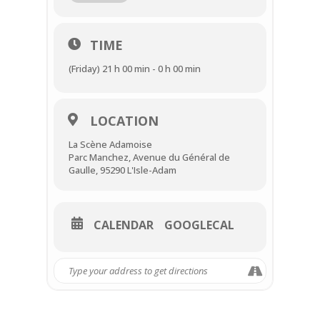
lance véritablement dans sa carrière
musicale vers la fin des années 1970.
Il obtient alors une première
TIME
reconnaissance comme instrumentiste
accompagnateur, jouant pour de
(Friday) 21 h 00 min - 0 h 00 min
nombreux artistes, principalement
français : Yves Montand, Eddy Mitchell,
Jean-Jacques Goldman, Maxime Le
Forestier, Barbara, Charles Aznavour, Bill
LOCATION
Deraime, Renaud.
Sa curiosité l’incite à aborder des styles
La Scène Adamoise
différents, allant du blues au jazz comme
Parc Manchez, Avenue du Général de
Stevie Wonder à ses débuts, en passant
Gaulle, 95290 L'Isle-Adam
même par le musette (Albert Raisner), et
d’autres formes de musiques populaires.
CALENDAR
GOOGLECAL
Tous publics
Tarifs :
Plein tarif : 25€
Tarif réduit : 12,50€ (moins de 18 ans)