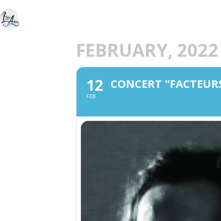
ACCUEIL
DÉCOU
E
FEBRUARY, 2022
12
CONCERT "FACTEUR
FEB