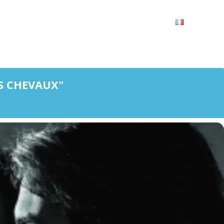
VRIR
À VOIR / À FAIRE
LES GRANDS RENDEZ-VOUS
SPACE GROUPES
ESPACE PRO
PRATIQUE
FRANÇAIS
S CHEVAUX"