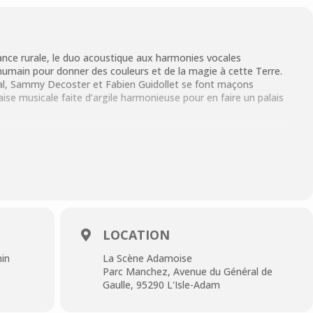
rance rurale, le duo acoustique aux harmonies vocales
’humain pour donner des couleurs et de la magie à cette Terre.
heval, Sammy Decoster et Fabien Guidollet se font maçons
glaise musicale faite d’argile harmonieuse pour en faire un palais
)
1 34 69 41 99
LOCATION
min
La Scène Adamoise
Parc Manchez, Avenue du Général de
Gaulle, 95290 L'Isle-Adam