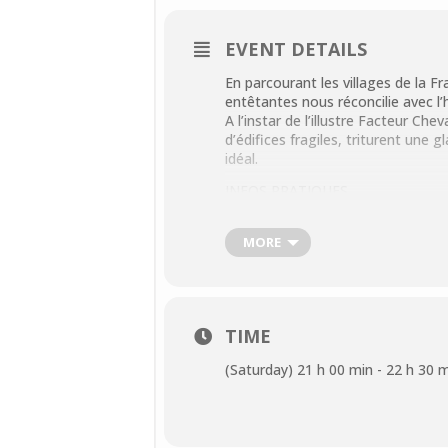
EVENT DETAILS
En parcourant les villages de la F
entêtantes nous réconcilie avec l
A l’instar de l’illustre Facteur C
d’édifices fragiles, triturent une 
idéal.
INFOS PRATIQUES
Tous publics
Tarifs :
MORE
Plein tarif :15€
Tarif réduit : 9 € (moins de 18 ans
CONTACT
Vente à l’Office de tourisme au 0
TIME
ou
Weezevent
(Saturday) 21 h 00 min - 22 h 30 