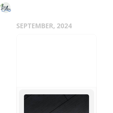
SEPTEMBER, 2024
20
SEP
CONCERT DE
L’ORCHESTRE CHEVALIER
DE SAINT-GEORGE DE
WROCLAW