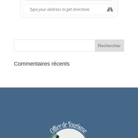
Sous la direction de
Radosław Droń
Les solistes du concert : (Symphonie
Concertante)
Premier violon :
Kaja Rudnicka
Second violon :
Dominika Kuzio
Alto :
Katarzyna Nowogrodzka
RÉSERVER
Commentaires récents
INFOS PRATIQUES
Tarif Plein : 25€ / Tarif Réduit (moins de
18 ans et étudiants sur présentation d’un
justificatif) : 15€
Billetterie : Office de Tourisme
Communautaire de L’Isle-Adam – 01 34 69
41 99 ou Weezevent
Information pratique : Ouvertures des
portes 30 minutes avant le spectacle.