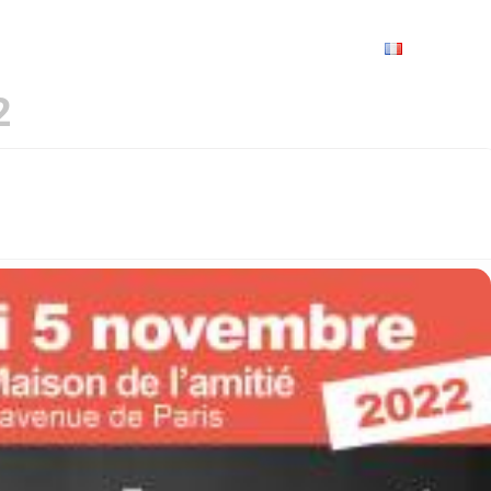
VRIR
À VOIR / À FAIRE
LES GRANDS RENDEZ-VOUS
SPACE GROUPES
ESPACE PRO
PRATIQUE
FRANÇAIS
2
RTHOGRAPHE 2022