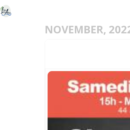
ACCUEIL
DÉCOU
E
NOVEMBER, 202
05
CHAMPIONNAT D'O
NOV