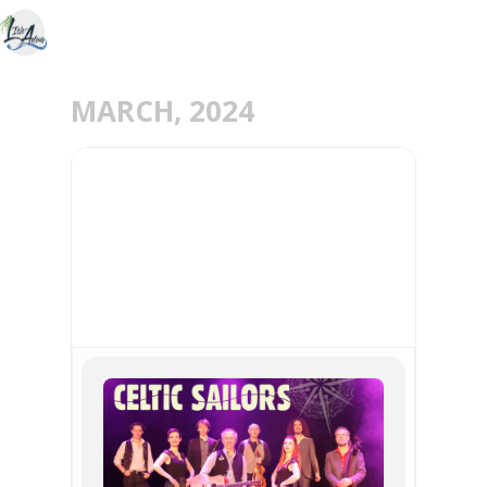
MARCH, 2024
17
MAR
CELTIC SAILORS -
CONCERT DE LA SAINT
PATRICK