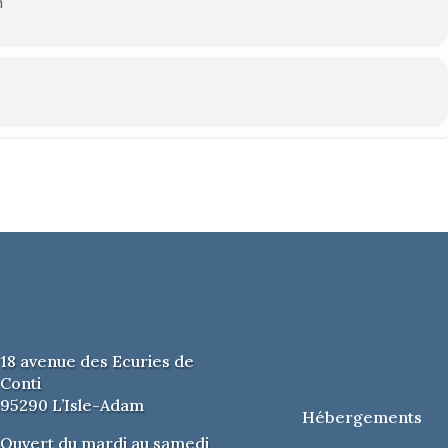
n
sle-Adam
18 avenue des Ecuries de
Conti
95290 L’Isle-Adam
Hébergements
Ouvert du mardi au samedi