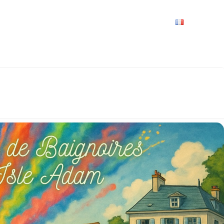
VRIR
À VOIR / À FAIRE
LES GRANDS RENDEZ-VOUS
SPACE GROUPES
ESPACE PRO
PRATIQUE
FRANÇAIS
BAIGNOIRES