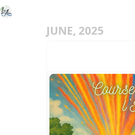
ACCUEIL
DÉCOU
E
JUNE, 2025
29
ACIA / COURSE DES 
JUN