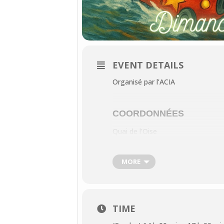
EVENT DETAILS
Organisé par l’ACIA
COORDONNÉES
Quai de l’Oise
95290
L’Isle-Adam
MORE
DATE
Prochainement
Dimanche 29 juin 2025, 14:00
TIME