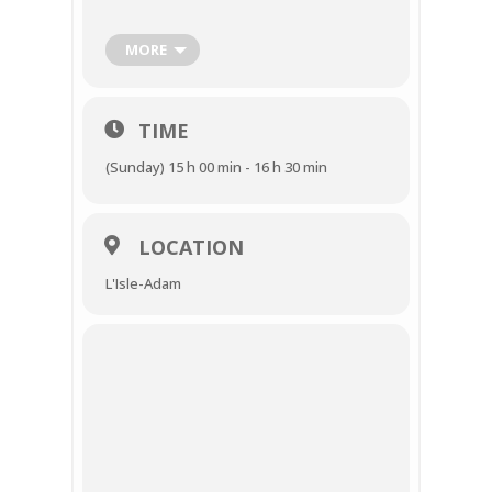
Rendez-vous
devant l’Office de Tourisme
Communautaire de L’Isle-Adam
MORE
Date:
𝘥𝘪𝘮𝘢𝘯𝘤𝘩𝘦 11 juin à 15h00 –
𝗥𝗘𝗦𝗘𝗥𝗩𝗘𝗭 𝗩𝗢𝗦 𝗣𝗟𝗔𝗖𝗘𝗦 𝗜𝗖𝗜
TIME
(Sunday) 15 h 00 min - 16 h 30 min
Durée: 1h30
Tarifs:
5€ Adulte | 2€ Enfant |
Gratuit – de 7ans
LOCATION
L'Isle-Adam