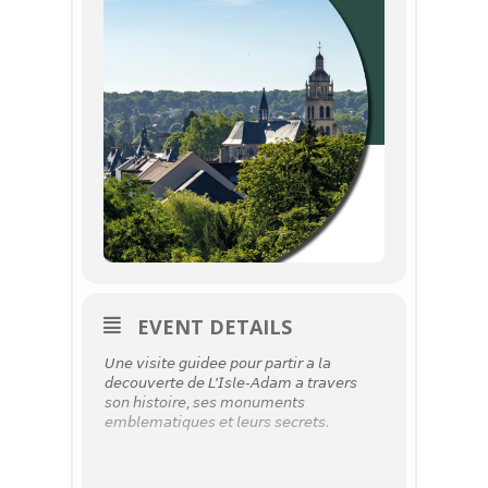
EVENT DETAILS
𝘜𝘯𝘦 𝘷𝘪𝘴𝘪𝘵𝘦 𝘨𝘶𝘪𝘥𝘦𝘦 𝘱𝘰𝘶𝘳 𝘱𝘢𝘳𝘵𝘪𝘳 𝘢 𝘭𝘢
𝘥𝘦𝘤𝘰𝘶𝘷𝘦𝘳𝘵𝘦 𝘥𝘦 𝘓’𝘐𝘴𝘭𝘦-𝘈𝘥𝘢𝘮 𝘢 𝘵𝘳𝘢𝘷𝘦𝘳𝘴
𝘴𝘰𝘯 𝘩𝘪𝘴𝘵𝘰𝘪𝘳𝘦, 𝘴𝘦𝘴 𝘮𝘰𝘯𝘶𝘮𝘦𝘯𝘵𝘴
𝘦𝘮𝘣𝘭𝘦𝘮𝘢𝘵𝘪𝘲𝘶𝘦𝘴 𝘦𝘵 𝘭𝘦𝘶𝘳𝘴 𝘴𝘦𝘤𝘳𝘦𝘵𝘴.