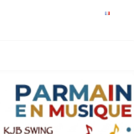
VRIR
À VOIR / À FAIRE
LES GRANDS RENDEZ-VOUS
SPACE GROUPES
ESPACE PRO
PRATIQUE
FRANÇAIS
UE