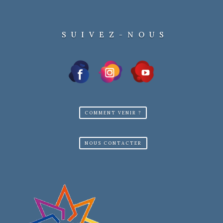
blind test live !
Informations pratiques :
SUIVEZ-NOUS
📅
Samedi 28 mars,
de 14 h à 18 h,
nocturne jusqu’à minuit
et dimanche 29 mars,
de 10 h à 18 h
📍 La Luciole
1 route de Pontoise
95540 Méry-sur-Oise
COMMENT VENIR ?
🎟️ Entrée libre
NOUS CONTACTER
Restauration sur place