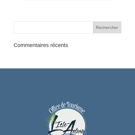
Des animations tout le week-end
Petits et grands, novices, curieux,
stratèges… vous trouverez forcément
votre bonheur au Méry Game Festival :
jeux de cartes, de construction, de défis,
de société, de motricité, de réflexion,
sensoriels…
Commentaires récents
Jeux de société : jeux de rôle, de
construction, d’opposition, de bluff,
d’adresse, d’ambiance…
Jeux de cartes, de figurines, loup
garou pour ados et adultes
Monopoly® géant
Puzzles
Échecs
Jeux en bois et grand format