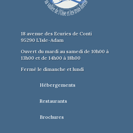
Jeux de dés et création de dés en
origami
Jeu symbolique à partir de 3 ans
Espace Playmobil®
18 avenue des Ecuries de Conti
95290 L’Isle-Adam
Jeux adaptés : sensibilisation au
handicap par le jeu
Ouvert du mardi au samedi de 10h00 à
13h00 et de 14h00 à 18h00
Jeux collectifs sportifs : ultimate et
flag
Fermé le dimanche et lundi
Motricité et sensorialité, pour les 0-3
Hébergements
ans
Questions pour un champion, à partir
Restaurants
de 7 ans
Brochures
Sans oublier le ring, la bourse aux jeux,
les dédicaces, les tournois de jeux de
société, TCG et de puzzles ainsi que le