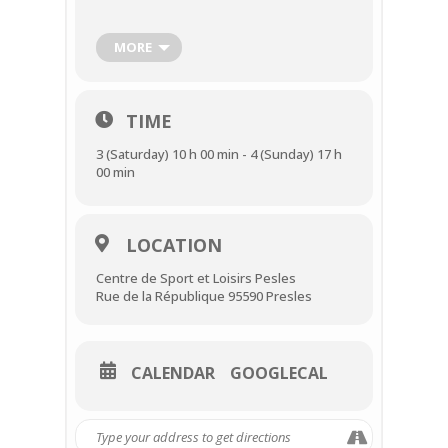
brioches de Noël et spécialités
alsaciennes, des jeux, du maquillage, de la
restauration sur place ou à emporter…
MORE
Rendez-vous avec le Père-Noël les 3 et 4
décembre.
TIME
3 (Saturday) 10 h 00 min - 4 (Sunday) 17 h
00 min
LOCATION
Centre de Sport et Loisirs Pesles
Rue de la République 95590 Presles
CALENDAR
GOOGLECAL