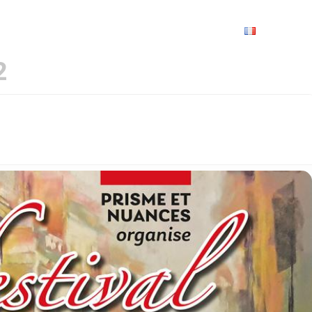
VRIR
À VOIR / À FAIRE
LES GRANDS RENDEZ-VOUS
SPACE GROUPES
ESPACE PRO
PRATIQUE
FRANÇAIS
2
UVRES SUR PAPIER