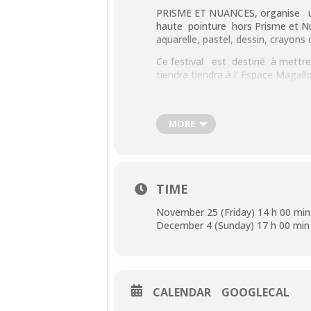
PRISME ET NUANCES, organise un 
haute pointure hors Prisme et N
aquarelle, pastel, dessin, crayons
Ce festival est destiné à mettre 
tiendra tiendra à l’ Espace Maga
Le vernissage le vendredi 25 no
Poniatowski et de Madame Agnès
MORE
Le Festival Œuvres sur Papier m
démonstrations très intéressant
Le dimanche 27 novembre à 15 
démonstration d’aquarelle,
TIME
Le mercredi 30 novembre à 15 he
November 25 (Friday) 14 h 00 min
du Crayons de Couleurs.
December 4 (Sunday) 17 h 00 min
Les exposants :
Reine-marie Pinchon, Elisabeth Hu
CALENDAR
GOOGLECAL
Danielle Rousseau, Anne-Marie De