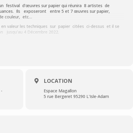
festival d’œuvres sur papier qui réunira 8 artistes de
uances. Ils exposeront entre 5 et 7 œuvres sur papier,
 de couleur, etc…
en valeur les techniques sur papier citées ci-dessus et il se
llon jusqu’au 4 Décembre 2022.
vembre à 18h30 avec la présence de Monsieur Sébastien
 Tellier.
ettra les artistes en valeur et il sera organisé deux
es pour tous.
heures, Madame Reine Marie Pinchon nous fera une
LOCATION
ures, madame Danielle Rousseau nous montrera l’utilisation
 -
Espace Magallon
5 rue Bergeret 95290 L'Isle-Adam
ré, Michel Ignasi, Corinne Poplimont, Bernard Devienne,
lage, Sylvie Payet