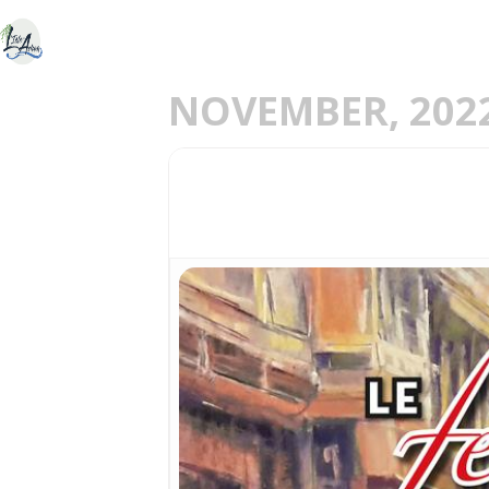
ACCUEIL
DÉCOU
E
NOVEMBER, 202
25
LE FESTIVAL D'OE
04
DEC
NOV