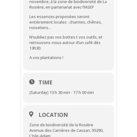
novembre, à la zone de biodiversité de La
Rosière, en partenariat avec l’IASEF
Les essences proposées seront
entièrement locales : charmes, chênes,
noisetiers…
N’oubliez pas vos bottes t vos outils, et
retrouvons-nous autour d’un café dès
13h30.
A vos plantations !
TIME
(Saturday) 13 h 30 min - 17 h 00 min
LOCATION
Zone de biodiversité de la Rosière
Avenue des Carrières de Cassan, 95290,
L'Isle-Adam