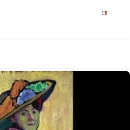
VRIR
À VOIR / À FAIRE
LES GRANDS RENDEZ-VOUS
SPACE GROUPES
ESPACE PRO
PRATIQUE
FRANÇAIS
AU MUSÉE D'ART MODERNE