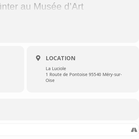
nter au Musée d’Art
l’art
LOCATION
La Luciole
1 Route de Pontoise 95540 Méry-sur-
Oise
tre captivante conférencière diplômée, les
e l’art vous permettent de porter un autre regard sur
n courant artistique mis(e) en lumière par les
 des musées parisiens ou par des expositions
e
aux horaires d’ouvertures ou directement sur place