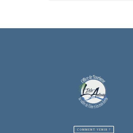
le jour de la conférence.
Pour plus d’informati
PRIX :
5 € / TARIF FAMILIALE : 
TEL :
01 34 30 74 20
ACCESSIBLE POUR PER
PARKING GRATUIT
COMMENT VENIR ?