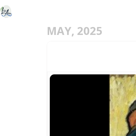
ACCUEIL
DÉCOU
E
MAY, 2025
09
GABRIELE MÜNTER 
MAY