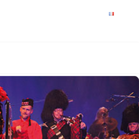
VRIR
À VOIR / À FAIRE
LES GRANDS RENDEZ-VOUS
SPACE GROUPES
ESPACE PRO
PRATIQUE
FRANÇAIS
 CELTIQUE : LES SALES TIQUES