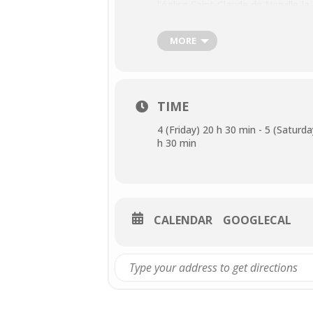
l’église Saint-Claude de Nerville-la
un programme haut en couleur, m
Un rendez-vous convivial, intergén
MORE
✅ Entrée libre – Participation au 
TIME
4 (Friday) 20 h 30 min - 5 (Saturda
h 30 min
CALENDAR
GOOGLECAL