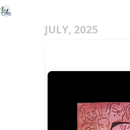
ACCUEIL
DÉCOU
E
JULY, 2025
04
CONCERT DE LA NE
05
JUL