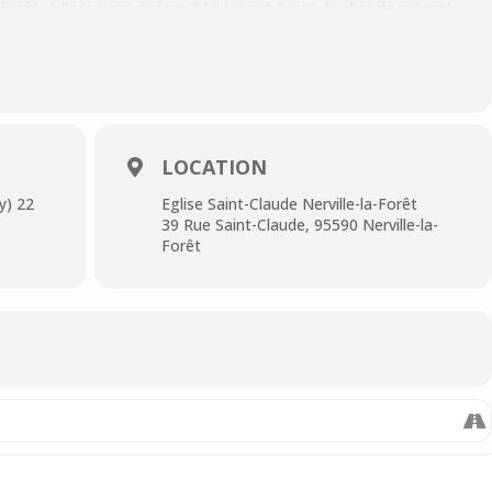
-Forêt. À l’occasion de leur “Still Loving Tour”, la chorale promet
êlant harmonie vocale, émotion et partage.
érationnel et festif, à ne pas manquer !
chapeau
LOCATION
y) 22
Eglise Saint-Claude Nerville-la-Forêt
39 Rue Saint-Claude, 95590 Nerville-la-
Forêt