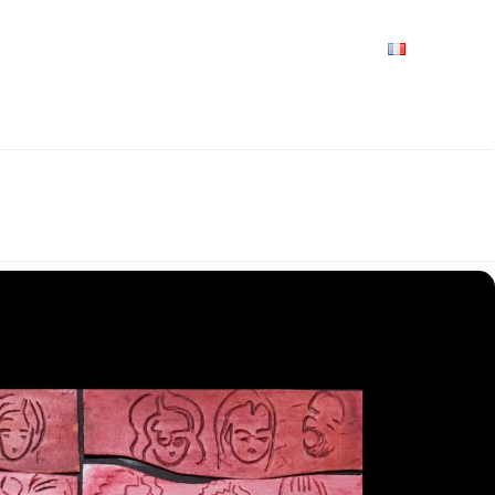
VRIR
À VOIR / À FAIRE
LES GRANDS RENDEZ-VOUS
SPACE GROUPES
ESPACE PRO
PRATIQUE
FRANÇAIS
RVILLOISE – "STILL LOVING TOUR"