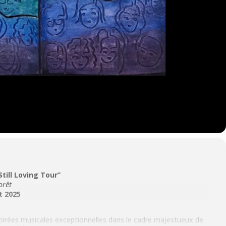
Still Loving Tour”
orêt
t 2025
 soirées musicales exceptionnelles dans le cadre majestueux de