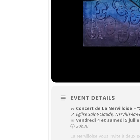
EVENT DETAILS
🎶
Concert de La Nervilloise – “
📍
Église Saint-Claude, Nerville-la-F
📅
Vendredi 4 et samedi 5 juille
🕣
20h30
La Nervilloise vous invite à deux