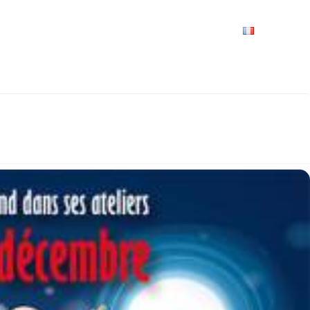
VRIR
À VOIR / À FAIRE
LES GRANDS RENDEZ-VOUS
SPACE GROUPES
ESPACE PRO
PRATIQUE
FRANÇAIS
OËL - COMITÉ DES FÊTES