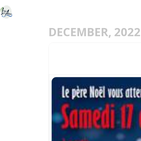
ACCUEIL
DÉCOU
E
DECEMBER, 2022
17
ATELIERS DU PÈRE-N
DEC